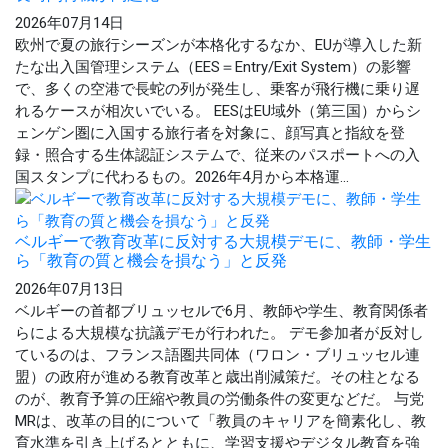
2026年07月14日
欧州で夏の旅行シーズンが本格化するなか、EUが導入した新
たな出入国管理システム（EES＝Entry/Exit System）の影響
で、多くの空港で長蛇の列が発生し、乗客が飛行機に乗り遅
れるケースが相次いでいる。 EESはEU域外（第三国）からシ
ェンゲン圏に入国する旅行者を対象に、顔写真と指紋を登
録・照合する生体認証システムで、従来のパスポートへの入
国スタンプに代わるもの。2026年4月から本格運...
ベルギーで教育改革に反対する大規模デモに、教師・学生
ら「教育の質と機会を損なう」と反発
2026年07月13日
ベルギーの首都ブリュッセルで6月、教師や学生、教育関係者
らによる大規模な抗議デモが行われた。 デモ参加者が反対し
ているのは、フランス語圏共同体（ワロン・ブリュッセル連
盟）の政府が進める教育改革と歳出削減策だ。その柱となる
のが、教育予算の圧縮や教員の労働条件の変更などだ。 与党
MRは、改革の目的について「教員のキャリアを簡素化し、教
育水準を引き上げるとともに、学習支援やデジタル教育を強