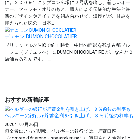
に。２００９年にサブロン広場に２号店を出し、新しいオー
ナー、マッシモ・オリのもと、職人による伝統的な手法と最
新のデザインやアイデアを組み合わせて、濃厚だが、甘みを
抑えられた味の、日本...
デュモン DUMON CHOCOLATIER
ブリュッセルからICで約１時間、中世の面影を残す古都ブル
ージュ（ブリュッへ）に DUMON CHOCOLATIRE が、なんと３
店舗もあるんです。 ...
おすすめ新着記事
ベルギーの銀行が貯蓄金利を引き上げ、３％前後の利率も
2026年07月26日
預金者にとって朗報。ベルギーの銀行では、貯蓄口座
（compte d'épargne／spaarrekening）に適用される金利が上