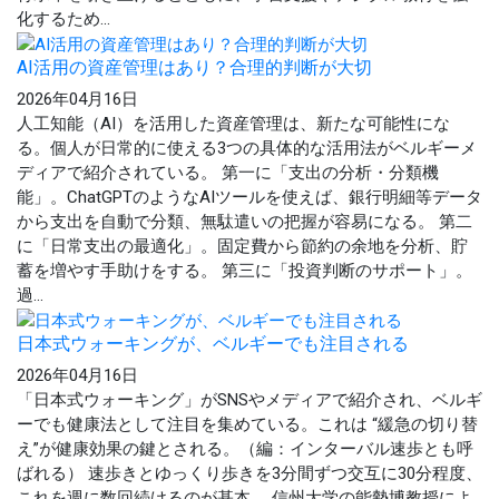
化するため...
AI活用の資産管理はあり？合理的判断が大切
2026年04月16日
人工知能（AI）を活用した資産管理は、新たな可能性にな
る。個人が日常的に使える3つの具体的な活用法がベルギーメ
ディアで紹介されている。 第一に「支出の分析・分類機
能」。ChatGPTのようなAIツールを使えば、銀行明細等データ
から支出を自動で分類、無駄遣いの把握が容易になる。 第二
に「日常支出の最適化」。固定費から節約の余地を分析、貯
蓄を増やす手助けをする。 第三に「投資判断のサポート」。
過...
日本式ウォーキングが、ベルギーでも注目される
2026年04月16日
「日本式ウォーキング」がSNSやメディアで紹介され、ベルギ
ーでも健康法として注目を集めている。これは “緩急の切り替
え”が健康効果の鍵とされる。（編：インターバル速歩とも呼
ばれる） 速歩きとゆっくり歩きを3分間ずつ交互に30分程度、
これを週に数回続けるのが基本。 信州大学の能勢博教授によ