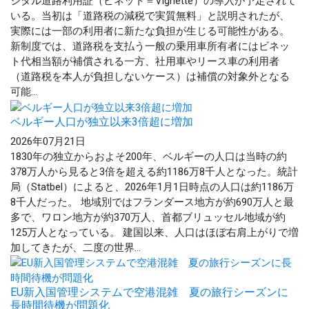
ジタル道路利用証（ビネット＝Vignette）の導入が予定されて
いる。当初は「道路税の減税で実質無料」と説明されたが、
実際には一部の利用者に新たな負担が生じる可能性がある。
新制度では、道路税を支払う一般の乗用車所有者にはビネッ
ト代相当額が補償される一方、社用車やリース車の利用者
（道路税を本人が負担しないケース）は補償の対象外となる
可能...
ベルギー人口が独立以来3倍超に増加
2026年07月21日
1830年の独立からおよそ200年、ベルギーの人口は当時の約
378万人から見ると3倍を超える約1186万8千人となった。統計
局（Statbel）によると、2026年1月1日時点の人口は約1186万
8千人だった。 地域別ではフランダース地方が約690万人と最
多で、ワロン地方が約370万人、首都ブリュッセル地域が約
125万人となっている。 建国以来、人口はほぼ右肩上がりで増
加してきたが、二度の世界...
EU新入国管理システムで空港混雑 夏の旅行シーズンに
長時間待機が問題化