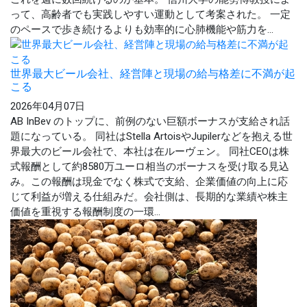
って、高齢者でも実践しやすい運動として考案された。 一定
のペースで歩き続けるよりも効率的に心肺機能や筋力を...
世界最大ビール会社、経営陣と現場の給与格差に不満が起
こる
2026年04月07日
AB InBev のトップに、前例のない巨額ボーナスが支給され話
題になっている。 同社はStella ArtoisやJupilerなどを抱える世
界最大のビール会社で、本社は在ルーヴェン。 同社CEOは株
式報酬として約8580万ユーロ相当のボーナスを受け取る見込
み。この報酬は現金でなく株式で支給、企業価値の向上に応
じて利益が増える仕組みだ。会社側は、長期的な業績や株主
価値を重視する報酬制度の一環...