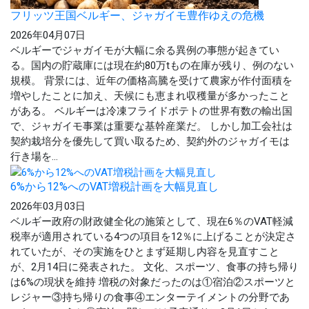
フリッツ王国ベルギー、ジャガイモ豊作ゆえの危機
2026年04月07日
ベルギーでジャガイモが大幅に余る異例の事態が起きてい
る。国内の貯蔵庫には現在約80万tもの在庫が残り、例のない
規模。 背景には、近年の価格高騰を受けて農家が作付面積を
増やしたことに加え、天候にも恵まれ収穫量が多かったこと
がある。 ベルギーは冷凍フライドポテトの世界有数の輸出国
で、ジャガイモ事業は重要な基幹産業だ。 しかし加工会社は
契約栽培分を優先して買い取るため、契約外のジャガイモは
行き場を...
6%から12%へのVAT増税計画を大幅見直し
2026年03月03日
ベルギー政府の財政健全化の施策として、現在6％のVAT軽減
税率が適用されている4つの項目を12％に上げることが決定さ
れていたが、その実施をひとまず延期し内容を見直すこと
が、2月14日に発表された。 文化、スポーツ、食事の持ち帰り
は6%の現状を維持 増税の対象だったのは①宿泊②スポーツと
レジャー③持ち帰りの食事④エンターテイメントの分野であ