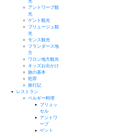
光
アントワープ観
光
ゲント観光
ブリュージュ観
光
モンス観光
フランダース地
方
ワロン地方観光
キッズお出かけ
旅の基本
犯罪
旅行記
レストラン
ベルギー料理
ブリュッ
セル
アントワ
ープ
ゲント