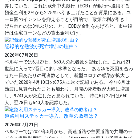
昇している。 これは欧州中央銀行（ECB）が銀行へ適用する
預金金利を2％から2.25％へ引き上げたことが背景にある。ユ
ーロ圏のインフレを抑えることが目的で、政策金利が引き上
げられたのは3年ぶりのこと。 ECBが金利をあげると、市中銀
行は住宅ローンなどの貸出金利だけ...
記録的な熱波が死亡増加の理由？
2026年07月26日
ベルギーでは6月27日、650人の死者数を記録した。これは21
世紀に入って2番目に多い水準となった。 あらゆる死因を合わ
せた一日あたりの死者数として、新型コロナの感染が拡大し
ていた2020年4月10日の675人に次ぐ記録である。 今年6月は
熱波に見舞われたことも加わり、月間の死者数が大幅に増加
し、9741人が死亡したと見られている。 特に6月27日は650
人、翌28日も640人を記録した。 ...
道路利用ステッカー導入、改革の敗者は？
2026年07月21日
ベルギーでは2027年5月から、高速道路や主要道路で共通のデ