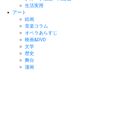
生活実用
アート
絵画
音楽コラム
オペラあらすじ
映画&DVD
文学
歴史
舞台
漫画