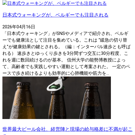
日本式ウォーキングが、ベルギーでも注目される
2026年04月16日
「日本式ウォーキング」がSNSやメディアで紹介され、ベルギ
ーでも健康法として注目を集めている。これは “緩急の切り替
え”が健康効果の鍵とされる。（編：インターバル速歩とも呼ば
れる） 速歩きとゆっくり歩きを3分間ずつ交互に30分程度、こ
れを週に数回続けるのが基本。 信州大学の能勢博教授によっ
て、高齢者でも実践しやすい運動として考案された。 一定のペ
ースで歩き続けるよりも効率的に心肺機能や筋力を...
世界最大ビール会社、経営陣と現場の給与格差に不満が起こ