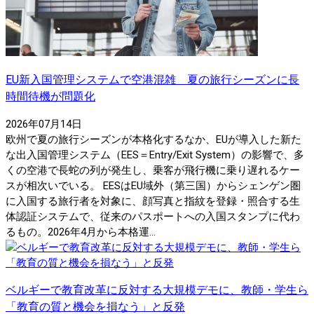
EU新入国管理システムで空港混雑 夏の旅行シーズンに長
時間待機が問題化
2026年07月14日
欧州で夏の旅行シーズンが本格化するなか、EUが導入した新た
な出入国管理システム（EES＝Entry/Exit System）の影響で、多
くの空港で長蛇の列が発生し、乗客が飛行機に乗り遅れるケー
スが相次いでいる。 EESはEU域外（第三国）からシェンゲン圏
に入国する旅行者を対象に、顔写真と指紋を登録・照合する生
体認証システムで、従来のパスポートへの入国スタンプに代わ
るもの。2026年4月から本格運...
ベルギーで教育改革に反対する大規模デモに、教師・学生ら
「教育の質と機会を損なう」と反発