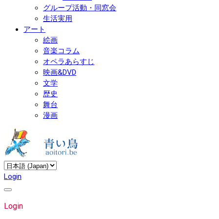
グループ活動・同窓会
生活実用
アート
絵画
音楽コラム
オペラあらすじ
映画&DVD
文学
歴史
舞台
漫画
Login
Login