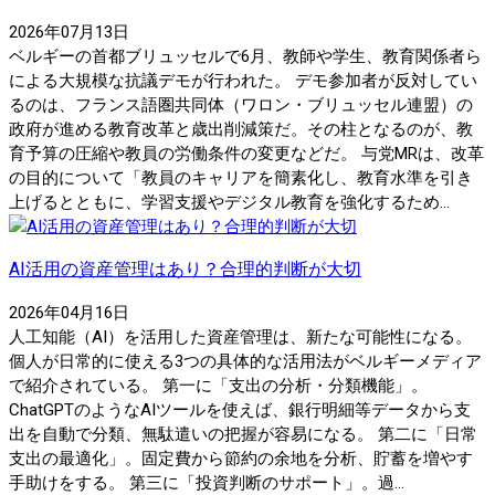
2026年07月13日
ベルギーの首都ブリュッセルで6月、教師や学生、教育関係者ら
による大規模な抗議デモが行われた。 デモ参加者が反対してい
るのは、フランス語圏共同体（ワロン・ブリュッセル連盟）の
政府が進める教育改革と歳出削減策だ。その柱となるのが、教
育予算の圧縮や教員の労働条件の変更などだ。 与党MRは、改革
の目的について「教員のキャリアを簡素化し、教育水準を引き
上げるとともに、学習支援やデジタル教育を強化するため...
AI活用の資産管理はあり？合理的判断が大切
2026年04月16日
人工知能（AI）を活用した資産管理は、新たな可能性になる。
個人が日常的に使える3つの具体的な活用法がベルギーメディア
で紹介されている。 第一に「支出の分析・分類機能」。
ChatGPTのようなAIツールを使えば、銀行明細等データから支
出を自動で分類、無駄遣いの把握が容易になる。 第二に「日常
支出の最適化」。固定費から節約の余地を分析、貯蓄を増やす
手助けをする。 第三に「投資判断のサポート」。過...