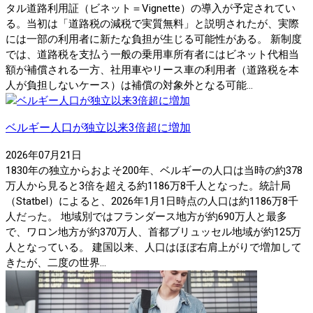
タル道路利用証（ビネット＝Vignette）の導入が予定されてい
る。当初は「道路税の減税で実質無料」と説明されたが、実際
には一部の利用者に新たな負担が生じる可能性がある。 新制度
では、道路税を支払う一般の乗用車所有者にはビネット代相当
額が補償される一方、社用車やリース車の利用者（道路税を本
人が負担しないケース）は補償の対象外となる可能...
ベルギー人口が独立以来3倍超に増加
2026年07月21日
1830年の独立からおよそ200年、ベルギーの人口は当時の約378
万人から見ると3倍を超える約1186万8千人となった。統計局
（Statbel）によると、2026年1月1日時点の人口は約1186万8千
人だった。 地域別ではフランダース地方が約690万人と最多
で、ワロン地方が約370万人、首都ブリュッセル地域が約125万
人となっている。 建国以来、人口はほぼ右肩上がりで増加して
きたが、二度の世界...