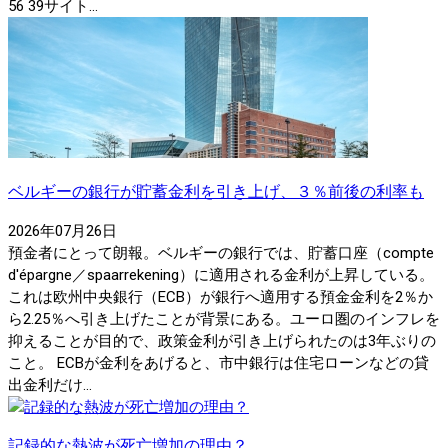
56 39サイト...
ベルギーの銀行が貯蓄金利を引き上げ、３％前後の利率も
2026年07月26日
預金者にとって朗報。ベルギーの銀行では、貯蓄口座（compte
d'épargne／spaarrekening）に適用される金利が上昇している。
これは欧州中央銀行（ECB）が銀行へ適用する預金金利を2％か
ら2.25％へ引き上げたことが背景にある。ユーロ圏のインフレを
抑えることが目的で、政策金利が引き上げられたのは3年ぶりの
こと。 ECBが金利をあげると、市中銀行は住宅ローンなどの貸
出金利だけ...
記録的な熱波が死亡増加の理由？