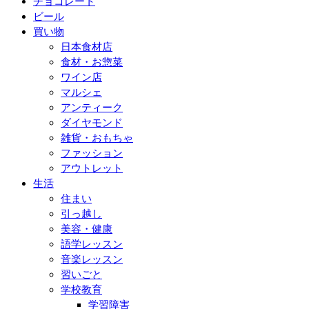
チョコレート
ビール
買い物
日本食材店
食材・お惣菜
ワイン店
マルシェ
アンティーク
ダイヤモンド
雑貨・おもちゃ
ファッション
アウトレット
生活
住まい
引っ越し
美容・健康
語学レッスン
音楽レッスン
習いごと
学校教育
学習障害