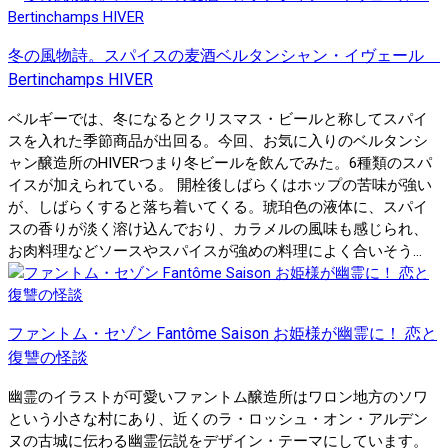
冬の風物詩。スパイスの麦酒ベルタンシャン・イヴェール
Bertinchamps HIVER
ベルギーでは、冬になるとクリスマス・ビールと称してスパイ
スを入れた季節商品が出回る。今回、お気に入りのベルタンシ
ャン醸造所のHIVERつまり冬ビールを飲んでみた。6種類のスパ
イスが加えられている。 開栓後しばらくはホップの苦味が強い
が、しばらくすると落ち着いてくる。琥珀色の液体に、スパイ
スの香りが淡く溶け込んでおり、カラメルの風味も感じられ、
お肉料理などソースやスパイスが強めの料理によく合いそう...
ファントム・セゾン Fantôme Saison お姫様が幽霊に！ 恋と
復讐の怪談
幽霊のイラストが可愛いファントム醸造所はワロン地方のソワ
という小さな村にあり、近くのラ・ロッシュ・オン・アルデン
ヌの古城に伝わる幽霊伝説をデザイン・テーマにしています。