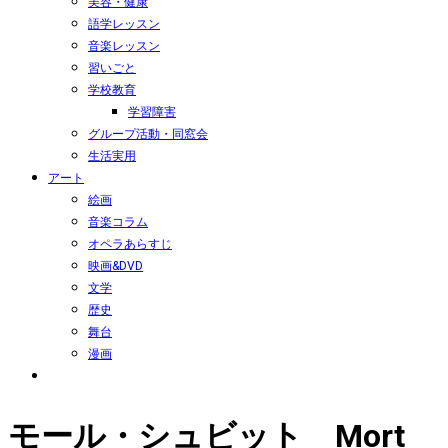
美容・健康
語学レッスン
音楽レッスン
習いごと
学校教育
学習障害
グループ活動・同窓会
生活実用
アート
絵画
音楽コラム
オペラあらすじ
映画&DVD
文学
歴史
舞台
漫画
モール・シュビット Mort