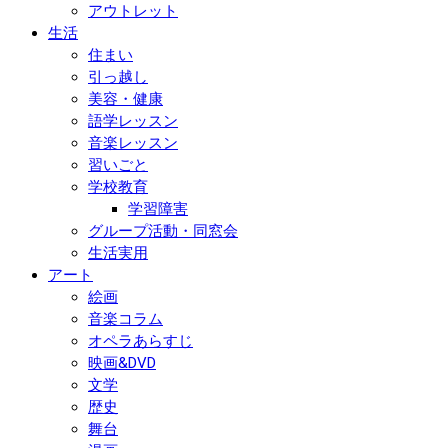
アウトレット
生活
住まい
引っ越し
美容・健康
語学レッスン
音楽レッスン
習いごと
学校教育
学習障害
グループ活動・同窓会
生活実用
アート
絵画
音楽コラム
オペラあらすじ
映画&DVD
文学
歴史
舞台