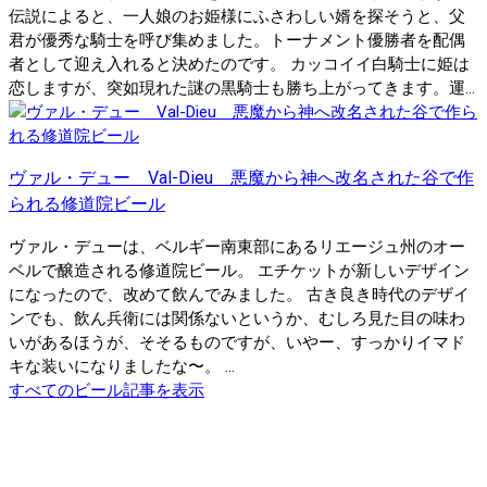
伝説によると、一人娘のお姫様にふさわしい婿を探そうと、父
君が優秀な騎士を呼び集めました。トーナメント優勝者を配偶
者として迎え入れると決めたのです。 カッコイイ白騎士に姫は
恋しますが、突如現れた謎の黒騎士も勝ち上がってきます。運...
ヴァル・デュー Val-Dieu 悪魔から神へ改名された谷で作
られる修道院ビール
ヴァル・デューは、ベルギー南東部にあるリエージュ州のオー
ベルで醸造される修道院ビール。 エチケットが新しいデザイン
になったので、改めて飲んでみました。 古き良き時代のデザイ
ンでも、飲ん兵衛には関係ないというか、むしろ見た目の味わ
いがあるほうが、そそるものですが、いやー、すっかりイマド
キな装いになりましたな〜。 ...
すべてのビール記事を表示