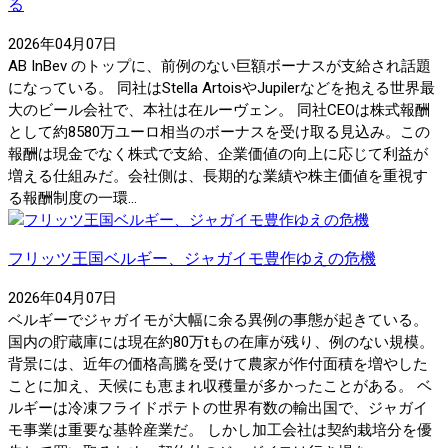
る
2026年04月07日
AB InBev のトップに、前例のない巨額ボーナスが支給され話題
になっている。 同社はStella ArtoisやJupilerなどを抱える世界最
大のビール会社で、本社は在ルーヴェン。 同社CEOは株式報酬
として約8580万ユーロ相当のボーナスを受け取る見込み。この
報酬は現金でなく株式で支給、企業価値の向上に応じて利益が
増える仕組みだ。会社側は、長期的な業績や株主価値を重視す
る報酬制度の一環...
フリッツ王国ベルギー、ジャガイモ豊作ゆえの危機
2026年04月07日
ベルギーでジャガイモが大幅に余る異例の事態が起きている。
国内の貯蔵庫には現在約80万tもの在庫が残り、例のない規模。
背景には、近年の価格高騰を受けて農家が作付面積を増やした
ことに加え、天候にも恵まれ収穫量が多かったことがある。 ベ
ルギーは冷凍フライドポテトの世界有数の輸出国で、ジャガイ
モ事業は重要な基幹産業だ。 しかし加工会社は契約栽培分を優