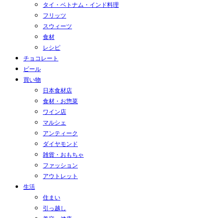
タイ・ベトナム・インド料理
フリッツ
スウィーツ
食材
レシピ
チョコレート
ビール
買い物
日本食材店
食材・お惣菜
ワイン店
マルシェ
アンティーク
ダイヤモンド
雑貨・おもちゃ
ファッション
アウトレット
生活
住まい
引っ越し