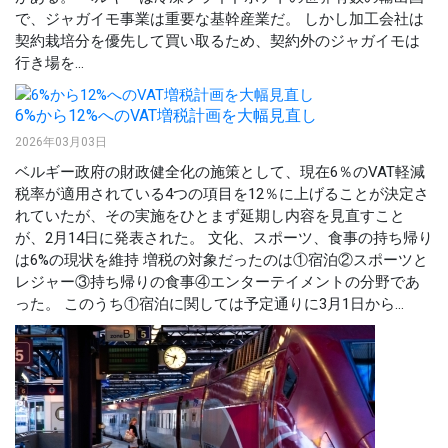
で、ジャガイモ事業は重要な基幹産業だ。 しかし加工会社は
契約栽培分を優先して買い取るため、契約外のジャガイモは
行き場を...
6%から12%へのVAT増税計画を大幅見直し
2026年03月03日
ベルギー政府の財政健全化の施策として、現在6％のVAT軽減
税率が適用されている4つの項目を12％に上げることが決定さ
れていたが、その実施をひとまず延期し内容を見直すこと
が、2月14日に発表された。 文化、スポーツ、食事の持ち帰り
は6%の現状を維持 増税の対象だったのは①宿泊②スポーツと
レジャー③持ち帰りの食事④エンターテイメントの分野であ
った。 このうち①宿泊に関しては予定通りに3月1日から...