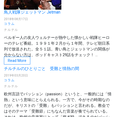
鳥人戦隊ジェットマン Jetman
2018年08月17日
コラム
チルチル
ベルギー人の友人ウェルナーが熱中した懐かしい戦隊ヒーロ
ーのテレビ番組。１９９１年２月から１年間、テレビ朝日系
列で放送された。全５１話。青い鳥とジェットマンの関係が
分からない方は、ポッドキャスト29話をチェック！ ...
Read More
チルチルのひとりごと 受難と情熱の間
2019年03月20日
コラム
チルチル
欧州言語でパッション（passion）というと、一般的には「情
熱」という意味にとらえられる。一方で、今がその時期なの
だが、キリストの「受難」もパッションと言われる。教会で
はそのテーマ「受難節」にちなんだ音楽が奏でられている。