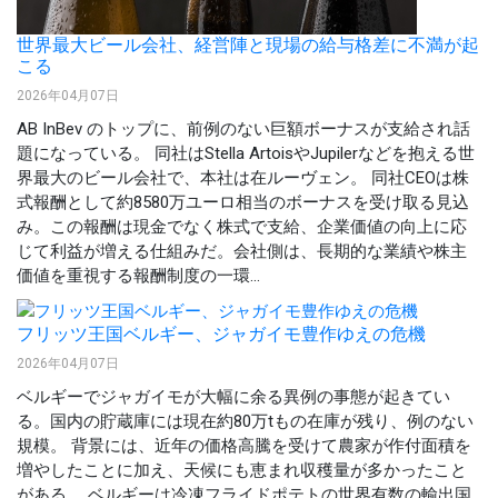
世界最大ビール会社、経営陣と現場の給与格差に不満が起
こる
2026年04月07日
AB InBev のトップに、前例のない巨額ボーナスが支給され話
題になっている。 同社はStella ArtoisやJupilerなどを抱える世
界最大のビール会社で、本社は在ルーヴェン。 同社CEOは株
式報酬として約8580万ユーロ相当のボーナスを受け取る見込
み。この報酬は現金でなく株式で支給、企業価値の向上に応
じて利益が増える仕組みだ。会社側は、長期的な業績や株主
価値を重視する報酬制度の一環...
フリッツ王国ベルギー、ジャガイモ豊作ゆえの危機
2026年04月07日
ベルギーでジャガイモが大幅に余る異例の事態が起きてい
る。国内の貯蔵庫には現在約80万tもの在庫が残り、例のない
規模。 背景には、近年の価格高騰を受けて農家が作付面積を
増やしたことに加え、天候にも恵まれ収穫量が多かったこと
がある。 ベルギーは冷凍フライドポテトの世界有数の輸出国