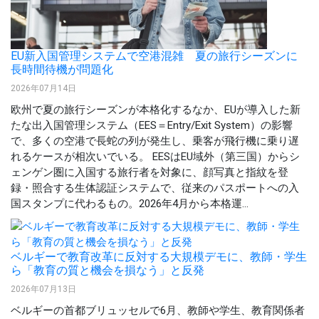
EU新入国管理システムで空港混雑 夏の旅行シーズンに
長時間待機が問題化
2026年07月14日
欧州で夏の旅行シーズンが本格化するなか、EUが導入した新
たな出入国管理システム（EES＝Entry/Exit System）の影響
で、多くの空港で長蛇の列が発生し、乗客が飛行機に乗り遅
れるケースが相次いでいる。 EESはEU域外（第三国）からシ
ェンゲン圏に入国する旅行者を対象に、顔写真と指紋を登
録・照合する生体認証システムで、従来のパスポートへの入
国スタンプに代わるもの。2026年4月から本格運...
ベルギーで教育改革に反対する大規模デモに、教師・学生
ら「教育の質と機会を損なう」と反発
2026年07月13日
ベルギーの首都ブリュッセルで6月、教師や学生、教育関係者