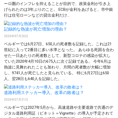
ーロ圏のインフレを抑えることが目的で、政策金利が引き上
げられたのは3年ぶりのこと。 ECBが金利をあげると、市中銀
行は住宅ローンなどの貸出金利だけ...
記録的な熱波が死亡増加の理由？
2026年07月26日
ベルギーでは6月27日、650人の死者数を記録した。これは21
世紀に入って2番目に多い水準となった。 あらゆる死因を合わ
せた一日あたりの死者数として、新型コロナの感染が拡大し
ていた2020年4月10日の675人に次ぐ記録である。 今年6月は
熱波に見舞われたことも加わり、月間の死者数が大幅に増加
し、9741人が死亡したと見られている。 特に6月27日は650
人、翌28日も640人を記録した。 ...
道路利用ステッカー導入、改革の敗者は？
2026年07月21日
ベルギーでは2027年5月から、高速道路や主要道路で共通のデ
ジタル道路利用証（ビネット＝Vignette）の導入が予定されて