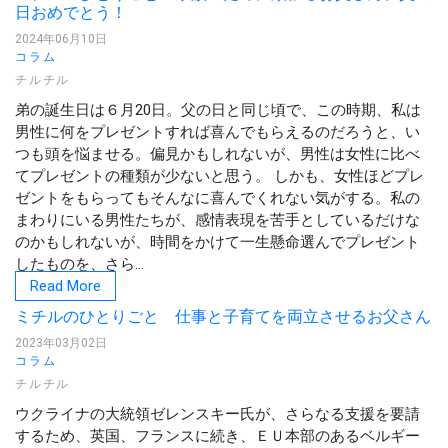
日おめでとう！
2024年06月10日
コラム
チルチル
弟の誕生日は６月20日。父の日と同じ頃で、この時期、私は
男性に何をプレゼントすれば喜んでもらえるのだろうと、い
つも頭を悩ませる。偏見かもしれないが、男性は女性に比べ
てプレゼントの種類が少ないと思う。 しかも、女性ほどプレ
ゼントをもらってもそんなに喜んでくれない気がする。私の
まわりにいる男性たちが、感情表現を苦手としているだけな
のかもしれないが、時間をかけて一生懸命選んでプレゼント
したものを、さら...
Read More
ミチルのひとりごと 仕事と子育てを両立させるお父さん
2023年03月02日
コラム
チルチル
ウクライナの大統領ゼレンスキー氏が、さらなる支援を要請
するため、英国、フランスに続き、ＥＵ本部のあるベルギー