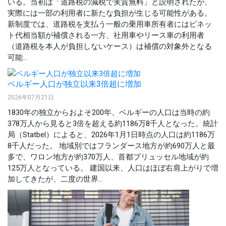
いる。当初は「道路税の減税で実質無料」と説明されたが、
実際には一部の利用者に新たな負担が生じる可能性がある。
新制度では、道路税を支払う一般の乗用車所有者にはビネッ
ト代相当額が補償される一方、社用車やリース車の利用者
（道路税を本人が負担しないケース）は補償の対象外となる
可能...
ベルギー人口が独立以来3倍超に増加
2026年07月21日
1830年の独立からおよそ200年、ベルギーの人口は当時の約
378万人から見ると3倍を超える約1186万8千人となった。統計
局（Statbel）によると、2026年1月1日時点の人口は約1186万
8千人だった。 地域別ではフランダース地方が約690万人と最
多で、ワロン地方が約370万人、首都ブリュッセル地域が約
125万人となっている。 建国以来、人口はほぼ右肩上がりで増
加してきたが、二度の世界...