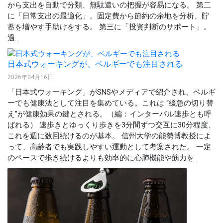
から支出を自動で分類、無駄遣いの把握が容易になる。 第二
に「日常支出の最適化」。固定費から節約の余地を分析、貯
蓄を増やす手助けをする。 第三に「投資判断のサポート」。
過...
日本式ウォーキングが、ベルギーでも注目される
2026年04月16日
「日本式ウォーキング」がSNSやメディアで紹介され、ベルギ
ーでも健康法として注目を集めている。これは “緩急の切り替
え”が健康効果の鍵とされる。（編：インターバル速歩とも呼
ばれる） 速歩きとゆっくり歩きを3分間ずつ交互に30分程度、
これを週に数回続けるのが基本。 信州大学の能勢博教授によ
って、高齢者でも実践しやすい運動として考案された。 一定
のペースで歩き続けるよりも効率的に心肺機能や筋力を...