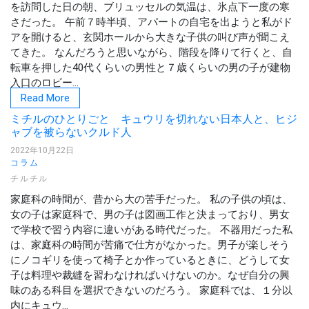
を訪問した日の朝、ブリュッセルの気温は、氷点下一度の寒
さだった。 午前７時半頃、アパートの自宅を出ようと私がド
アを開けると、玄関ホールから大きな子供の叫び声が聞こえ
てきた。 なんだろうと思いながら、階段を降りて行くと、自
転車を押した40代くらいの男性と７歳くらいの男の子が建物
入口のロビー...
Read More
ミチルのひとりごと キュウリを切れない日本人と、ヒジ
ャブを被らないクルド人
2022年10月22日
コラム
チルチル
家庭科の時間が、昔から大の苦手だった。 私の子供の頃は、
女の子は家庭科で、男の子は図画工作と決まっており、男女
で学校で習う内容に違いがある時代だった。 不器用だった私
は、家庭科の時間が苦痛で仕方がなかった。男子が楽しそう
にノコギリを使って椅子とか作っているときに、どうして女
子は料理や裁縫を習わなければいけないのか。なぜ自分の興
味のある科目を選択できないのだろう。 家庭科では、１分以
内にキュウ...