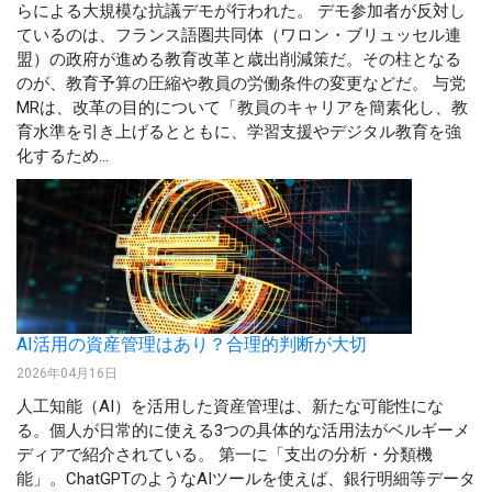
らによる大規模な抗議デモが行われた。 デモ参加者が反対し
ているのは、フランス語圏共同体（ワロン・ブリュッセル連
盟）の政府が進める教育改革と歳出削減策だ。その柱となる
のが、教育予算の圧縮や教員の労働条件の変更などだ。 与党
MRは、改革の目的について「教員のキャリアを簡素化し、教
育水準を引き上げるとともに、学習支援やデジタル教育を強
化するため...
AI活用の資産管理はあり？合理的判断が大切
2026年04月16日
人工知能（AI）を活用した資産管理は、新たな可能性にな
る。個人が日常的に使える3つの具体的な活用法がベルギーメ
ディアで紹介されている。 第一に「支出の分析・分類機
能」。ChatGPTのようなAIツールを使えば、銀行明細等データ