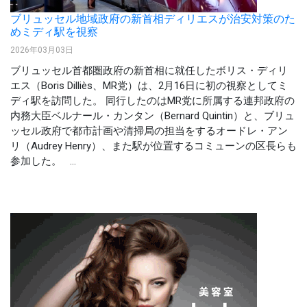
ブリュッセル地域政府の新首相ディリエスが治安対策のた
めミディ駅を視察
2026年03月03日
ブリュッセル首都圏政府の新首相に就任したボリス・ディリ
エス（Boris Dilliès、MR党）は、2月16日に初の視察としてミ
ディ駅を訪問した。 同行したのはMR党に所属する連邦政府の
内務大臣ベルナール・カンタン（Bernard Quintin）と、ブリュ
ッセル政府で都市計画や清掃局の担当をするオードレ・アン
リ（Audrey Henry）、また駅が位置するコミューンの区長らも
参加した。 ...