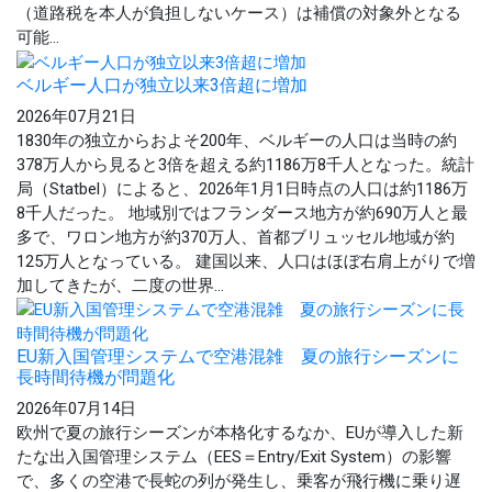
（道路税を本人が負担しないケース）は補償の対象外となる
可能...
ベルギー人口が独立以来3倍超に増加
2026年07月21日
1830年の独立からおよそ200年、ベルギーの人口は当時の約
378万人から見ると3倍を超える約1186万8千人となった。統計
局（Statbel）によると、2026年1月1日時点の人口は約1186万
8千人だった。 地域別ではフランダース地方が約690万人と最
多で、ワロン地方が約370万人、首都ブリュッセル地域が約
125万人となっている。 建国以来、人口はほぼ右肩上がりで増
加してきたが、二度の世界...
EU新入国管理システムで空港混雑 夏の旅行シーズンに
長時間待機が問題化
2026年07月14日
欧州で夏の旅行シーズンが本格化するなか、EUが導入した新
たな出入国管理システム（EES＝Entry/Exit System）の影響
で、多くの空港で長蛇の列が発生し、乗客が飛行機に乗り遅