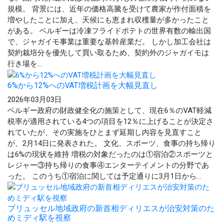
規模。 背景には、近年の価格高騰を受けて農家が作付面積を
増やしたことに加え、天候にも恵まれ収穫量が多かったこと
がある。 ベルギーは冷凍フライドポテトの世界有数の輸出国
で、ジャガイモ事業は重要な基幹産業だ。 しかし加工会社は
契約栽培分を優先して買い取るため、契約外のジャガイモは
行き場を...
6%から12%へのVAT増税計画を大幅見直し
2026年03月03日
ベルギー政府の財政健全化の施策として、現在6％のVAT軽減
税率が適用されている4つの項目を12％に上げることが決定さ
れていたが、その実施をひとまず延期し内容を見直すこと
が、2月14日に発表された。 文化、スポーツ、食事の持ち帰り
は6%の現状を維持 増税の対象だったのは①宿泊②スポーツと
レジャー③持ち帰りの食事④エンターテイメントの分野であ
った。 このうち①宿泊に関しては予定通りに3月1日から...
ブリュッセル地域政府の新首相ディリエスが治安対策のた
めミディ駅を視察