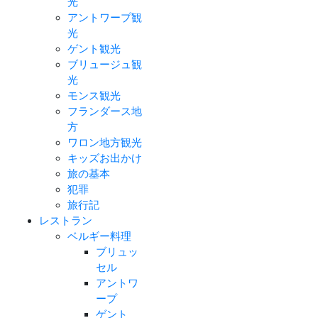
光
アントワープ観
光
ゲント観光
ブリュージュ観
光
モンス観光
フランダース地
方
ワロン地方観光
キッズお出かけ
旅の基本
犯罪
旅行記
レストラン
ベルギー料理
ブリュッ
セル
アントワ
ープ
ゲント