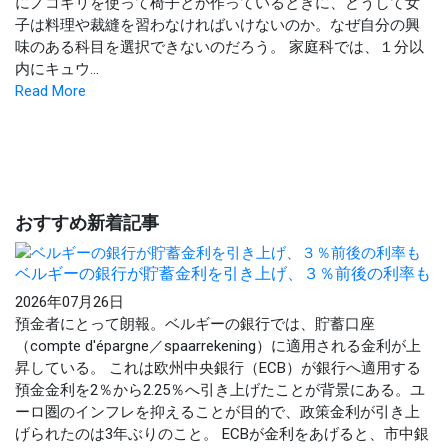
にノコギリを使って椅子とか作っているときに、どうして女
子は料理や裁縫を習わなければいけないのか。なぜ自分の興
味のある科目を選択できないのだろう。 家庭科では、１分以
内にキュウ...
Read More
おすすめ新着記事
ベルギーの銀行が貯蓄金利を引き上げ、３％前後の利率も
2026年07月26日
預金者にとって朗報。ベルギーの銀行では、貯蓄口座
（compte d'épargne／spaarrekening）に適用される金利が上
昇している。 これは欧州中央銀行（ECB）が銀行へ適用する
預金金利を2％から2.25％へ引き上げたことが背景にある。ユ
ーロ圏のインフレを抑えることが目的で、政策金利が引き上
げられたのは3年ぶりのこと。 ECBが金利をあげると、市中銀