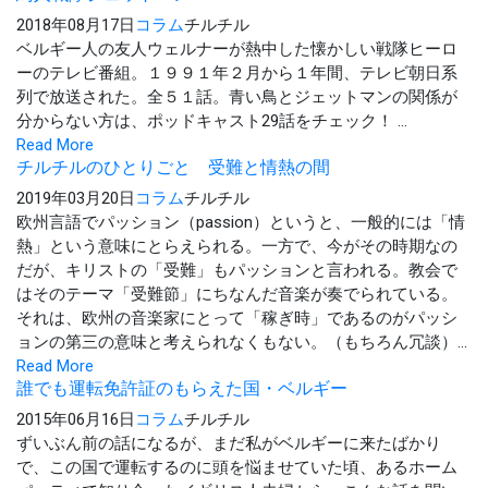
2018年08月17日
コラム
チルチル
ベルギー人の友人ウェルナーが熱中した懐かしい戦隊ヒーロ
ーのテレビ番組。１９９１年２月から１年間、テレビ朝日系
列で放送された。全５１話。青い鳥とジェットマンの関係が
分からない方は、ポッドキャスト29話をチェック！ ...
Read More
チルチルのひとりごと 受難と情熱の間
2019年03月20日
コラム
チルチル
欧州言語でパッション（passion）というと、一般的には「情
熱」という意味にとらえられる。一方で、今がその時期なの
だが、キリストの「受難」もパッションと言われる。教会で
はそのテーマ「受難節」にちなんだ音楽が奏でられている。
それは、欧州の音楽家にとって「稼ぎ時」であるのがパッシ
ョンの第三の意味と考えられなくもない。（もちろん冗談）...
Read More
誰でも運転免許証のもらえた国・ベルギー
2015年06月16日
コラム
チルチル
ずいぶん前の話になるが、まだ私がベルギーに来たばかり
で、この国で運転するのに頭を悩ませていた頃、あるホーム