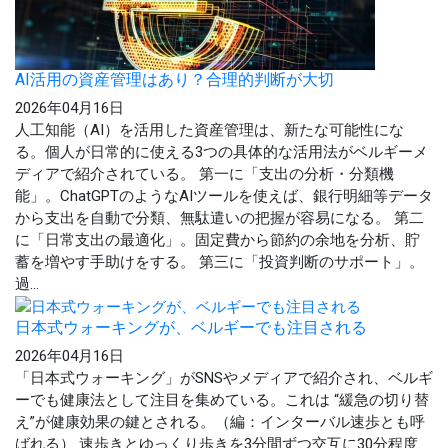
AI活用の資産管理はあり？合理的判断が大切
2026年04月16日
人工知能（AI）を活用した資産管理は、新たな可能性にな
る。個人が日常的に使える3つの具体的な活用法がベルギーメ
ディアで紹介されている。 第一に「支出の分析・分類機
能」。ChatGPTのようなAIツールを使えば、銀行明細等データ
から支出を自動で分類、無駄遣いの把握が容易になる。 第二
に「日常支出の最適化」。固定費から節約の余地を分析、貯
蓄を増やす手助けをする。 第三に「投資判断のサポート」。
過...
日本式ウォーキングが、ベルギーでも注目される
2026年04月16日
「日本式ウォーキング」がSNSやメディアで紹介され、ベルギ
ーでも健康法として注目を集めている。これは “緩急の切り替
え”が健康効果の鍵とされる。（編：インターバル速歩とも呼
ばれる） 速歩きとゆっくり歩きを3分間ずつ交互に30分程度、