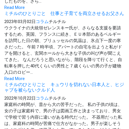
したものを、さら...
Read More
ミチルのひとりごと 仕事と子育てを両立させるお父さん
2023年03月02日
コラム
チルチル
ウクライナの大統領ゼレンスキー氏が、さらなる支援を要請
するため、英国、フランスに続き、ＥＵ本部のあるベルギー
を訪問した日の朝、ブリュッセルの気温は、氷点下一度の寒
さだった。 午前７時半頃、アパートの自宅を出ようと私がド
アを開けると、玄関ホールから大きな子供の叫び声が聞こえ
てきた。 なんだろうと思いながら、階段を降りて行くと、自
転車を押した40代くらいの男性と７歳くらいの男の子が建物
入口のロビー...
Read More
ミチルのひとりごと キュウリを切れない日本人と、ヒジ
ャブを被らないクルド人
2022年10月22日
コラム
チルチル
家庭科の時間が、昔から大の苦手だった。 私の子供の頃は、
女の子は家庭科で、男の子は図画工作と決まっており、男女
で学校で習う内容に違いがある時代だった。 不器用だった私
は、家庭科の時間が苦痛で仕方がなかった。男子が楽しそう