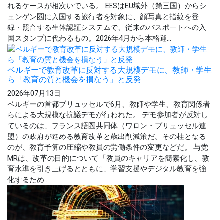
れるケースが相次いでいる。 EESはEU域外（第三国）からシ
ェンゲン圏に入国する旅行者を対象に、顔写真と指紋を登
録・照合する生体認証システムで、従来のパスポートへの入
国スタンプに代わるもの。2026年4月から本格運...
ベルギーで教育改革に反対する大規模デモに、教師・学生
ら「教育の質と機会を損なう」と反発
2026年07月13日
ベルギーの首都ブリュッセルで6月、教師や学生、教育関係者
らによる大規模な抗議デモが行われた。 デモ参加者が反対し
ているのは、フランス語圏共同体（ワロン・ブリュッセル連
盟）の政府が進める教育改革と歳出削減策だ。その柱となる
のが、教育予算の圧縮や教員の労働条件の変更などだ。 与党
MRは、改革の目的について「教員のキャリアを簡素化し、教
育水準を引き上げるとともに、学習支援やデジタル教育を強
化するため...