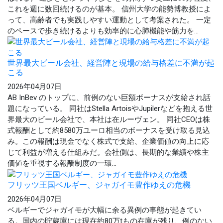
これを週に数回続けるのが基本。 信州大学の能勢博教授によ
って、高齢者でも実践しやすい運動として考案された。 一定
のペースで歩き続けるよりも効率的に心肺機能や筋力を...
世界最大ビール会社、経営陣と現場の給与格差に不満が起
こる
2026年04月07日
AB InBev のトップに、前例のない巨額ボーナスが支給され話
題になっている。 同社はStella ArtoisやJupilerなどを抱える世
界最大のビール会社で、本社は在ルーヴェン。 同社CEOは株
式報酬として約8580万ユーロ相当のボーナスを受け取る見込
み。この報酬は現金でなく株式で支給、企業価値の向上に応
じて利益が増える仕組みだ。会社側は、長期的な業績や株主
価値を重視する報酬制度の一環...
フリッツ王国ベルギー、ジャガイモ豊作ゆえの危機
2026年04月07日
ベルギーでジャガイモが大幅に余る異例の事態が起きてい
る。国内の貯蔵庫には現在約80万tもの在庫が残り、例のない