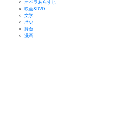
オペラあらすじ
映画&DVD
文学
歴史
舞台
漫画