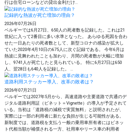
行は住宅ローンなどの貸出金利だけ...
記録的な熱波が死亡増加の理由？
2026年07月26日
ベルギーでは6月27日、650人の死者数を記録した。これは21
世紀に入って2番目に多い水準となった。 あらゆる死因を合わ
せた一日あたりの死者数として、新型コロナの感染が拡大し
ていた2020年4月10日の675人に次ぐ記録である。 今年6月は
熱波に見舞われたことも加わり、月間の死者数が大幅に増加
し、9741人が死亡したと見られている。 特に6月27日は650
人、翌28日も640人を記録した。 ...
道路利用ステッカー導入、改革の敗者は？
2026年07月21日
ベルギーでは2027年5月から、高速道路や主要道路で共通のデ
ジタル道路利用証（ビネット＝Vignette）の導入が予定されて
いる。当初は「道路税の減税で実質無料」と説明されたが、
実際には一部の利用者に新たな負担が生じる可能性がある。
新制度では、道路税を支払う一般の乗用車所有者にはビネッ
ト代相当額が補償される一方、社用車やリース車の利用者