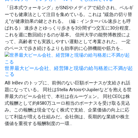
「日本式ウォーキング」がSNSやメディアで紹介され、ベルギ
ーでも健康法として注目を集めている。これは “緩急の切り替
え”が健康効果の鍵とされる。（編：インターバル速歩とも呼
ばれる） 速歩きとゆっくり歩きを3分間ずつ交互に30分程度、
これを週に数回続けるのが基本。 信州大学の能勢博教授によ
って、高齢者でも実践しやすい運動として考案された。 一定
のペースで歩き続けるよりも効率的に心肺機能や筋力を...
世界最大ビール会社、経営陣と現場の給与格差に不満が起
こる
AB InBev のトップに、前例のない巨額ボーナスが支給され話
題になっている。 同社はStella ArtoisやJupilerなどを抱える世
界最大のビール会社で、本社は在ルーヴェン。 同社CEOは株
式報酬として約8580万ユーロ相当のボーナスを受け取る見込
み。この報酬は現金でなく株式で支給、企業価値の向上に応
じて利益が増える仕組みだ。会社側は、長期的な業績や株主
価値を重視する報酬制度の一環...