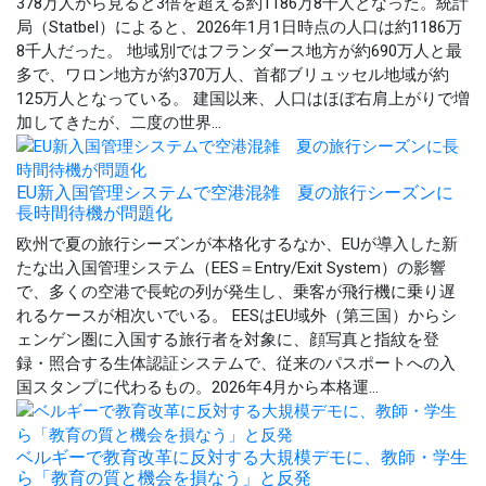
378万人から見ると3倍を超える約1186万8千人となった。統計
局（Statbel）によると、2026年1月1日時点の人口は約1186万
8千人だった。 地域別ではフランダース地方が約690万人と最
多で、ワロン地方が約370万人、首都ブリュッセル地域が約
125万人となっている。 建国以来、人口はほぼ右肩上がりで増
加してきたが、二度の世界...
EU新入国管理システムで空港混雑 夏の旅行シーズンに
長時間待機が問題化
欧州で夏の旅行シーズンが本格化するなか、EUが導入した新
たな出入国管理システム（EES＝Entry/Exit System）の影響
で、多くの空港で長蛇の列が発生し、乗客が飛行機に乗り遅
れるケースが相次いでいる。 EESはEU域外（第三国）からシ
ェンゲン圏に入国する旅行者を対象に、顔写真と指紋を登
録・照合する生体認証システムで、従来のパスポートへの入
国スタンプに代わるもの。2026年4月から本格運...
ベルギーで教育改革に反対する大規模デモに、教師・学生
ら「教育の質と機会を損なう」と反発