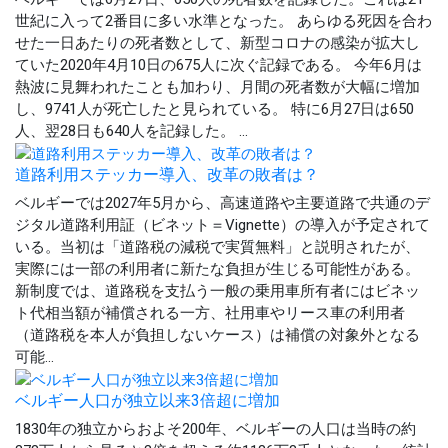
世紀に入って2番目に多い水準となった。 あらゆる死因を合わ
せた一日あたりの死者数として、新型コロナの感染が拡大し
ていた2020年4月10日の675人に次ぐ記録である。 今年6月は
熱波に見舞われたことも加わり、月間の死者数が大幅に増加
し、9741人が死亡したと見られている。 特に6月27日は650
人、翌28日も640人を記録した。 ...
道路利用ステッカー導入、改革の敗者は？
ベルギーでは2027年5月から、高速道路や主要道路で共通のデ
ジタル道路利用証（ビネット＝Vignette）の導入が予定されて
いる。当初は「道路税の減税で実質無料」と説明されたが、
実際には一部の利用者に新たな負担が生じる可能性がある。
新制度では、道路税を支払う一般の乗用車所有者にはビネッ
ト代相当額が補償される一方、社用車やリース車の利用者
（道路税を本人が負担しないケース）は補償の対象外となる
可能...
ベルギー人口が独立以来3倍超に増加
1830年の独立からおよそ200年、ベルギーの人口は当時の約