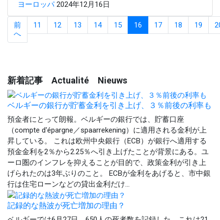
ヨーロッパ
2024年12月16日
前
11
12
13
14
15
16
17
18
19
2
へ
新着記事 Actualité Nieuws
ベルギーの銀行が貯蓄金利を引き上げ、３％前後の利率も
預金者にとって朗報。ベルギーの銀行では、貯蓄口座
（compte d'épargne／spaarrekening）に適用される金利が上
昇している。 これは欧州中央銀行（ECB）が銀行へ適用する
預金金利を2％から2.25％へ引き上げたことが背景にある。ユ
ーロ圏のインフレを抑えることが目的で、政策金利が引き上
げられたのは3年ぶりのこと。 ECBが金利をあげると、市中銀
行は住宅ローンなどの貸出金利だけ...
記録的な熱波が死亡増加の理由？
ベルギーでは6月27日、650人の死者数を記録した。これは21