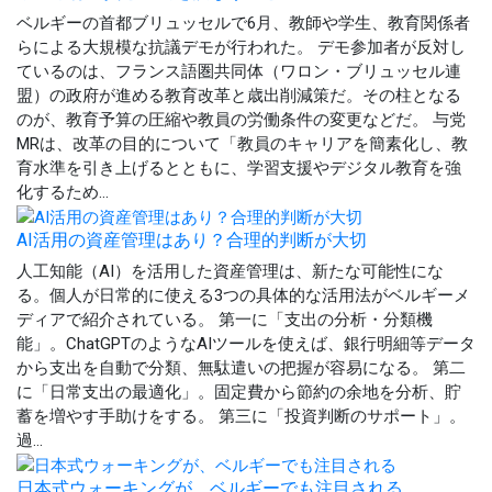
ベルギーの首都ブリュッセルで6月、教師や学生、教育関係者
らによる大規模な抗議デモが行われた。 デモ参加者が反対し
ているのは、フランス語圏共同体（ワロン・ブリュッセル連
盟）の政府が進める教育改革と歳出削減策だ。その柱となる
のが、教育予算の圧縮や教員の労働条件の変更などだ。 与党
MRは、改革の目的について「教員のキャリアを簡素化し、教
育水準を引き上げるとともに、学習支援やデジタル教育を強
化するため...
AI活用の資産管理はあり？合理的判断が大切
人工知能（AI）を活用した資産管理は、新たな可能性にな
る。個人が日常的に使える3つの具体的な活用法がベルギーメ
ディアで紹介されている。 第一に「支出の分析・分類機
能」。ChatGPTのようなAIツールを使えば、銀行明細等データ
から支出を自動で分類、無駄遣いの把握が容易になる。 第二
に「日常支出の最適化」。固定費から節約の余地を分析、貯
蓄を増やす手助けをする。 第三に「投資判断のサポート」。
過...
日本式ウォーキングが、ベルギーでも注目される